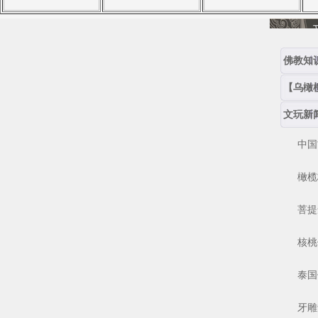
佛教知
【乌橄
文玩新
中国古
橄榄核
菩提念
核桃保
泰国佛
牙雕角