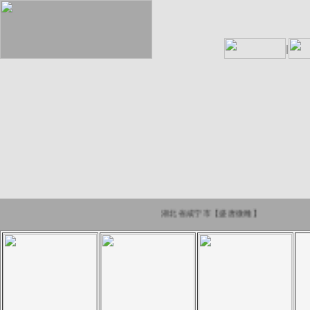
湖北省咸宁市【盛唐微雕】