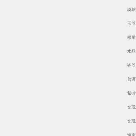
琥珀蜜
玉器翡
根雕木
水晶收
瓷器收
普洱茶
紫砂收
文玩葫
文玩收
海南黄