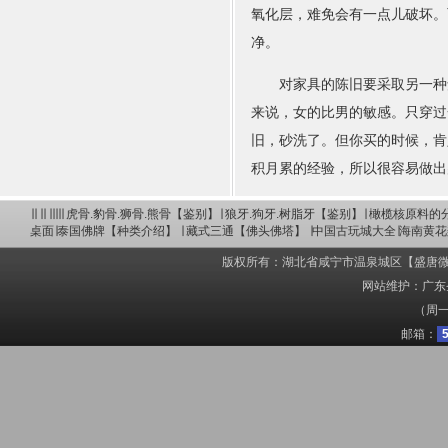
氧化层，难免会有一点儿破坏。
净。
对家具的陈旧要采取另一种角
来说，女的比男的敏感。只穿过
旧，砂洗了。但你买的时候，肯
积月累的经验，所以很容易做出
∣∣ ∣∣ ∣∣∣∣∣
虎骨.豹骨.狮骨.熊骨【鉴别】
∣
狼牙.狗牙.树脂牙【鉴别】
∣
橄榄核原料的
桌面
∣
泰国佛牌【种类介绍】
∣
藏式三通【佛头佛塔】
∣
中国古玩城大全
∣
海南黄花
版权所有：湖北省咸宁市温泉城区【盛唐微雕】赵英胜 C
网站维护：广东圣
（周一
邮箱：